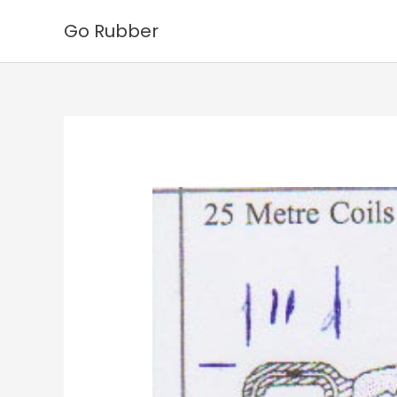
Ga
Go Rubber
naar
de
inhoud