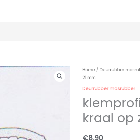
klemprofiel
Home
/
Deurrubber mosru
21 mm
met
grote
Deurrubber mosrubber
kraal
klemprof
op
zij
kraal op 
21
mm
€
8,90
aantal