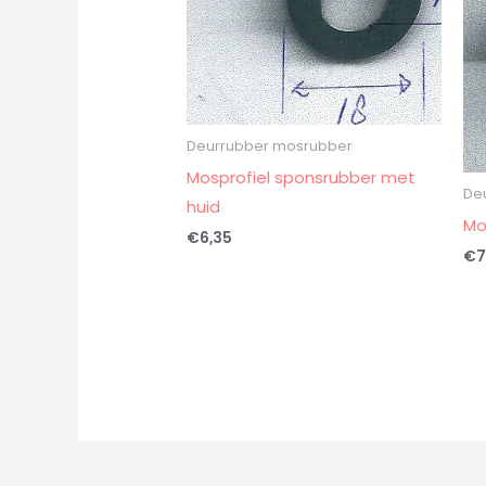
Deurrubber mosrubber
Mosprofiel sponsrubber met
De
huid
Mo
€
6,35
€
7