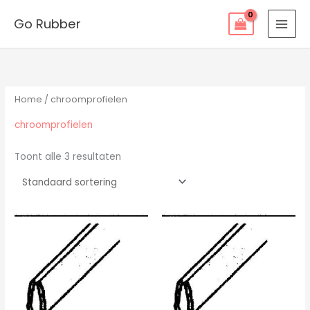
Ga
Go Rubber
naar
de
inhoud
Home
/ chroomprofielen
chroomprofielen
Toont alle 3 resultaten