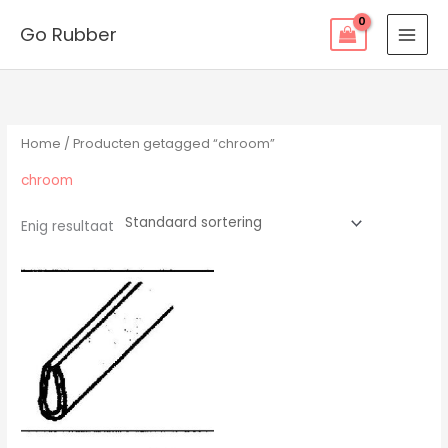
Ga
Go Rubber
naar
de
inhoud
Home
/ Producten getagged “chroom”
chroom
Enig resultaat