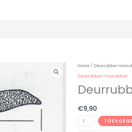
Deurrubber
Home
/
Deurrubber mosru
Jaguar
Deurrubber mosrubber
aantal
Deurrubb
€
9,90
TOEVOEG