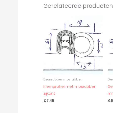
Gerelateerde producte
Deurrubber mosrubber
De
Klemprofiel met mosrubber
De
zijkant
m
€
7,45
€
6