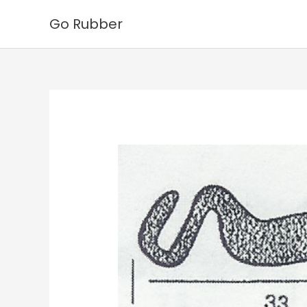
Ga
Go Rubber
naar
de
inhoud