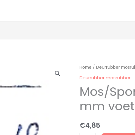
Mos/Sponsrubber
Home
/
Deurrubber mosru
5
Deurrubber mosrubber
mm
Mos/Spo
voet
aantal
mm voet
€
4,85