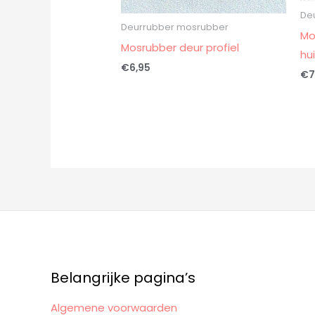
De
Deurrubber mosrubber
Mo
Mosrubber deur profiel
hu
€
6,95
€
7
Belangrijke pagina’s
Algemene voorwaarden