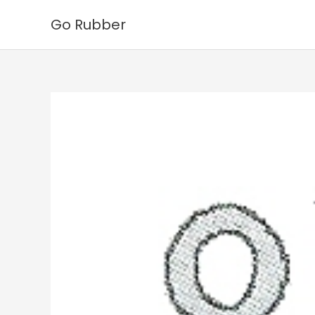
Ga
Go Rubber
naar
de
inhoud