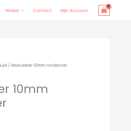
Winkel
Contact
Mijn Account
huid
/ Mosrubber 10mm rondsnoer
er 10mm
r