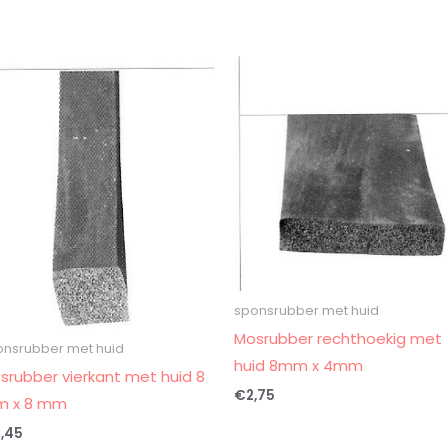
n
sponsrubber met huid
Mosrubber rechthoekig met
onsrubber met huid
huid 8mm x 4mm
srubber vierkant met huid 8
€
2,75
 x 8 mm
,45