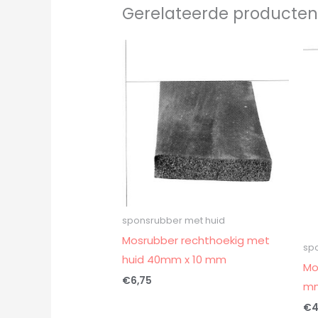
Gerelateerde producte
sponsrubber met huid
Mosrubber rechthoekig met
sp
huid 40mm x 10 mm
Mo
€
6,75
mm
€
4