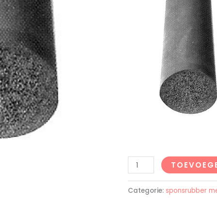
TOEVOEG
Categorie:
sponsrubber me