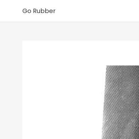
Ga
Go Rubber
naar
de
inhoud