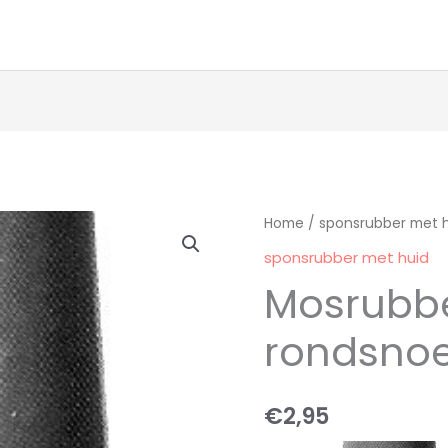
Mosrubber
Home
/
sponsrubber met 
10mm
sponsrubber met huid
rondsnoer
Mosrubb
aantal
rondsnoe
€
2,95