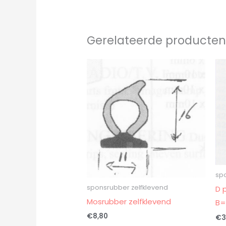
Gerelateerde producte
sp
sponsrubber zelfklevend
D 
Mosrubber zelfklevend
B
€
8,80
€
3