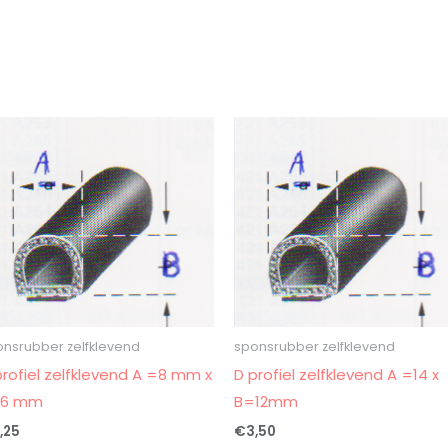
n
onsrubber zelfklevend
sponsrubber zelfklevend
profiel zelfklevend A =8 mm x
D profiel zelfklevend A =14 x
=6 mm
B=12mm
,25
€
3,50