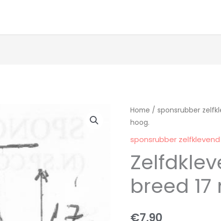
Zelfdklevend
Home
/
sponsrubber zelfk
hoog.
11m
breed
sponsrubber zelfklevend
17
Zelfdkle
mm
hoog.
breed 17
aantal
€
7,90