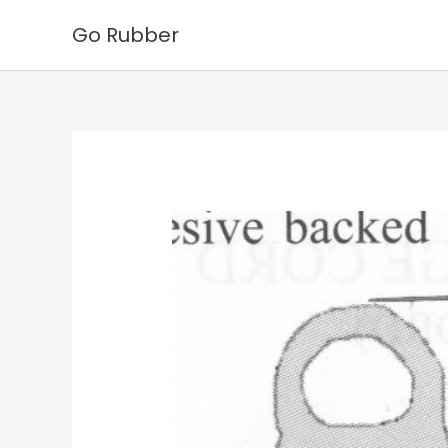
Ga
Go Rubber
naar
de
inhoud