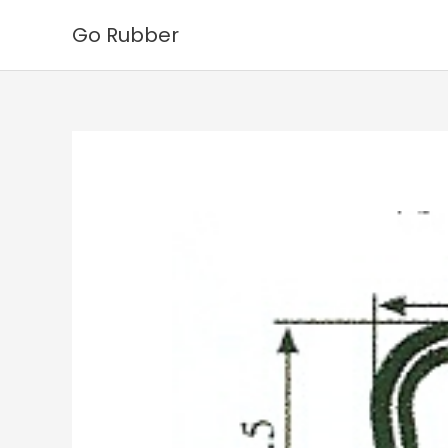
Ga
Go Rubber
naar
de
inhoud