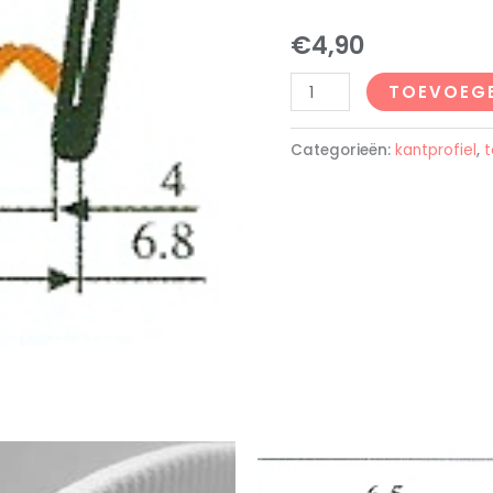
€
4,90
TOEVOEG
Categorieën:
kantprofiel
,
t
n