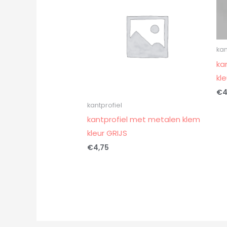
kan
ka
kl
€
4
kantprofiel
kantprofiel met metalen klem
kleur GRIJS
€
4,75