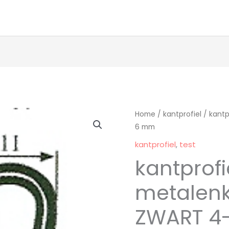
kantprofiel
Home
/
kantprofiel
/ kantp
6 mm
met
metalenklem
kantprofiel
,
test
kleur
kantprofi
ZWART
4-
metalenk
6
ZWART 4
mm
aantal